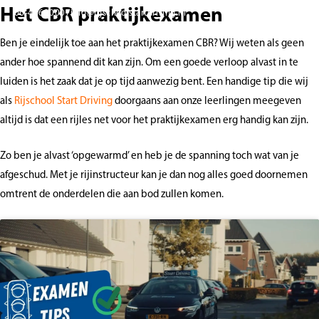
Het CBR praktijkexamen
06-48630007
info@rijschoolstartdriving.nl
Ben je eindelijk toe aan het praktijkexamen CBR? Wij weten als geen
ander hoe spannend dit kan zijn. Om een goede verloop alvast in te
luiden is het zaak dat je op tijd aanwezig bent. Een handige tip die wij
als
Rijschool Start Driving
doorgaans aan onze leerlingen meegeven
altijd is dat een rijles net voor het praktijkexamen erg handig kan zijn.
Zo ben je alvast ‘opgewarmd’ en heb je de spanning toch wat van je
afgeschud. Met je rijinstructeur kan je dan nog alles goed doornemen
omtrent de onderdelen die aan bod zullen komen.