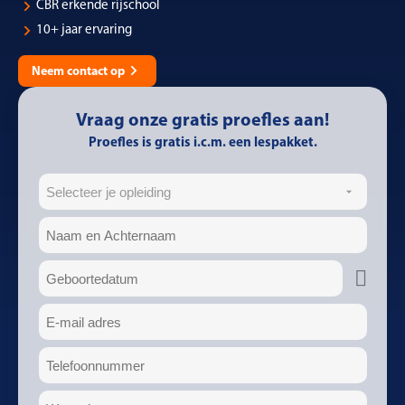
CBR erkende rijschool
10+ jaar ervaring
Neem contact op
Vraag onze gratis proefles aan!
Proefles is gratis i.c.m. een lespakket.
Opleiding
Naam
(Vereist)
Geboortedatum
(Vereist)
E-
mailadres
(Vereist)
Telefoon
(Vereist)
Woonplaats
(Vereist)