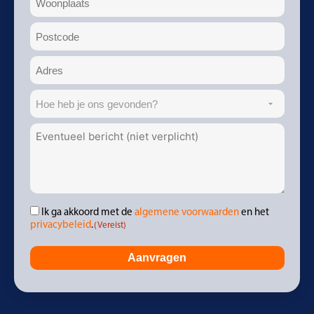
Postcode
(Vereist)
Adres
(Vereist)
Hoe
heb
Aanvullend
je
bericht
ons
gevonden?
Ik ga akkoord met de
algemene voorwaarden
en het
Instemming
(Vereist)
privacybeleid
.
(Vereist)
Aanvragen