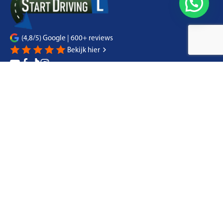
(4,8/5) Google | 600+ reviews
Bekijk hier
startdrivingbreda.nl
startdrivingeindhoven.nl
startdrivingdenbosch.nl
Contact
Rijschoolnummer Start Driving: 3098H4
Pallasstraat 52 | 5048 CJ Tilburg
info@rijschoolstartdriving.nl
06-48630007
Sitemap
Algemene voorwaarden
Privacybeleid
Pagina's
Rijlessen
Gratis proefles
Theorielessen
Over ons