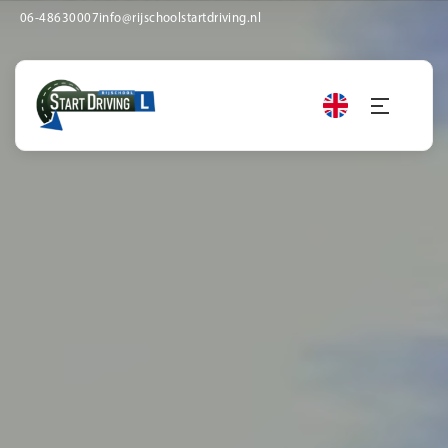
06-48630007
info@rijschoolstartdriving.nl